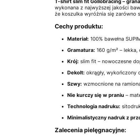
T-shirt slim fit Gollobracing – gr
wykonana z najwyższej jakości ba
że koszulka wyróżnia się zarówno st
Cechy produktu:
Materiał:
100% bawełna SUPIMA
Gramatura:
160 g/m² – lekka,
Krój:
slim fit – nowoczesne d
Dekolt:
okrągły, wykończony d
Szwy:
wzmocnione na ramion
Nie kurczy się w praniu
– mate
Technologia nadruku:
sitodru
Minimalistyczny nadruk z przo
Zalecenia pielęgnacyjne: