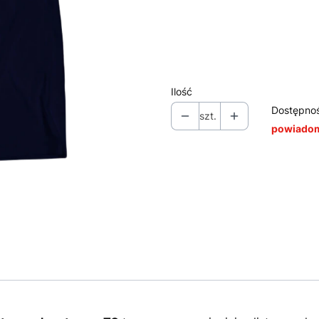
*
Rozmiar
Wybierz
Ilość
Dostępno
szt.
powiadom