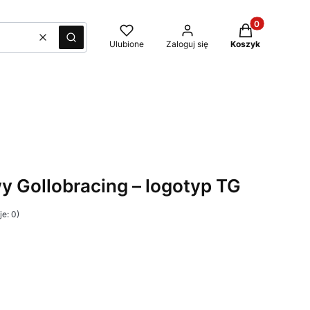
Produkty w kos
Wyczyść
Szukaj
Ulubione
Zaloguj się
Koszyk
y Gollobracing – logotyp TG
e: 0)
żnić się ceną