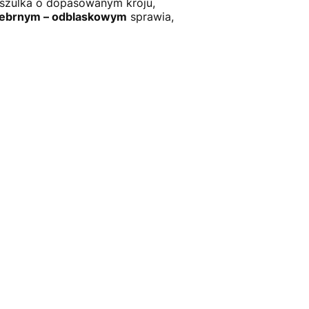
oszulka o dopasowanym kroju,
rebrnym – odblaskowym
sprawia,