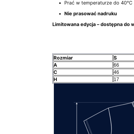
Prać w temperaturze do 40°C
Nie prasować nadruku
Limitowana edycja – dostępna do 
Rozmiar
S
A
66
C
46
H
17