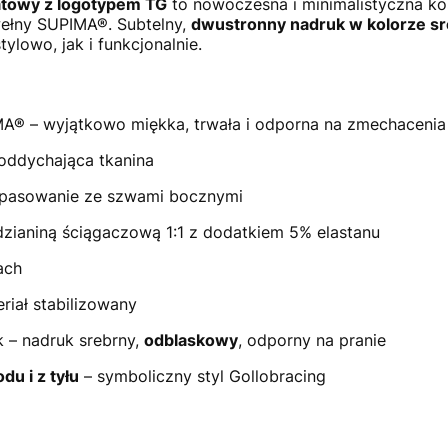
anatowy z logotypem TG
to nowoczesna i minimalistyczna k
wełny SUPIMA®. Subtelny,
dwustronny nadruk w kolorze s
ylowo, jak i funkcjonalnie.
® – wyjątkowo miękka, trwała i odporna na zmechacenia
 oddychająca tkanina
opasowanie ze szwami bocznymi
zianiną ściągaczową 1:1 z dodatkiem 5% elastanu
ach
riał stabilizowany
k – nadruk srebrny,
odblaskowy
, odporny na pranie
du i z tyłu
– symboliczny styl Gollobracing