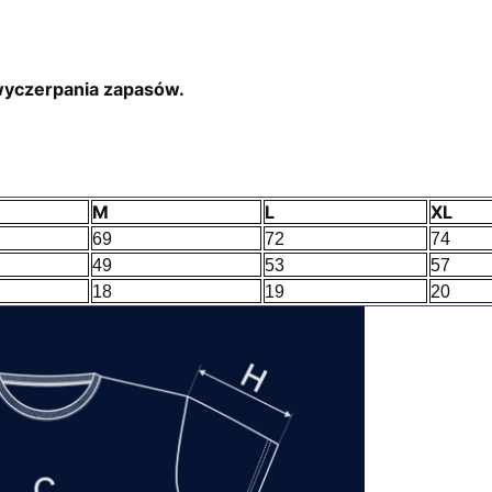
wyczerpania zapasów.
M
L
XL
69
72
74
49
53
57
18
19
20