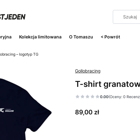
eryjna
Kolekcja limitowana
O Tomaszu
< Powrót
lobracing – logotyp TG
Gollobracing
T-shirt granatow
0.00
(Oceny: 0 Recenzj
Cena
89,00 zł
Wybierz wariant produktu:
Poszczególne warianty mogą ró