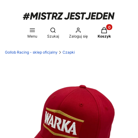
Produkty w koszy
Otwórz wyszukiwarkę
Menu
Szukaj
Zaloguj się
Koszyk
Gollob Racing - sklep oficjalny
Czapki