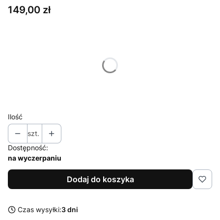
Cena
149,00 zł
Wybierz wariant produktu:
Poszczególne warianty mogą różnić się ceną
*
Rozmiar czapki
Wybierz
Ilość
szt.
Dostępność:
na wyczerpaniu
Dodaj do koszyka
Czas wysyłki:
3 dni