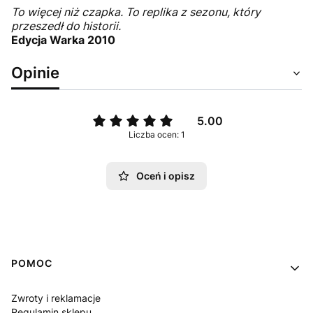
To więcej niż czapka. To replika z sezonu, który
przeszedł do historii.
Edycja Warka 2010
Opinie
5.00
Liczba ocen: 1
Oceń i opisz
Linki w stopce
POMOC
Zwroty i reklamacje
Regulamin sklepu