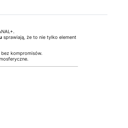
CANAL+.
u
sprawiają, że to nie tylko element
a, bez kompromisów.
tmosferyczne.