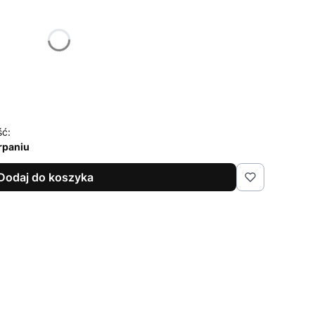
żnić się ceną
ść:
rpaniu
Dodaj do koszyka