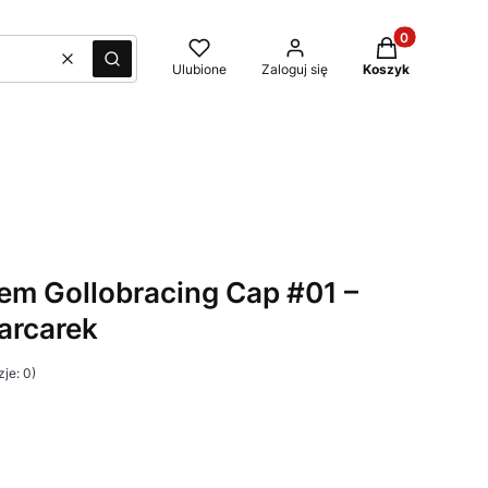
Produkty w kos
Wyczyść
Szukaj
Ulubione
Zaloguj się
Koszyk
em Gollobracing Cap #01 –
arcarek
je: 0)