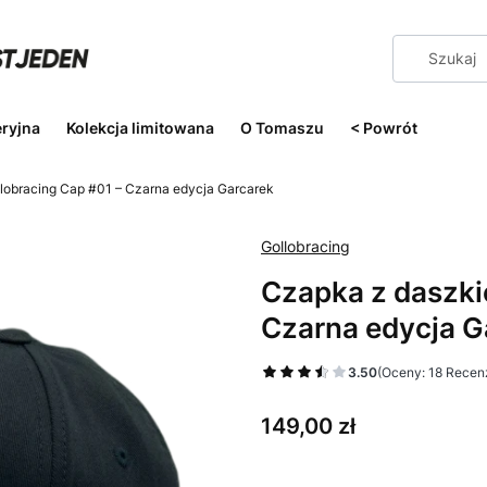
eryjna
Kolekcja limitowana
O Tomaszu
< Powrót
lobracing Cap #01 – Czarna edycja Garcarek
Gollobracing
Czapka z daszki
Czarna edycja G
3.50
(Oceny: 18 Recenz
Cena
149,00 zł
Wybierz wariant produktu: