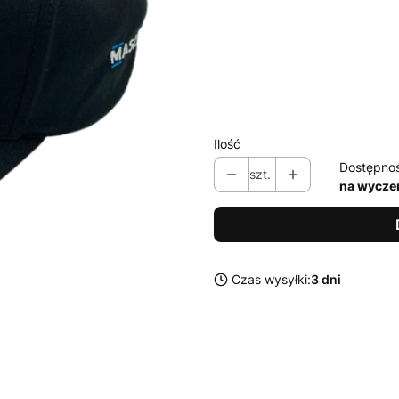
Poszczególne warianty mogą ró
*
Rozmiar czapki
Wybierz
Ilość
Dostępno
szt.
na wycze
Czas wysyłki:
3 dni